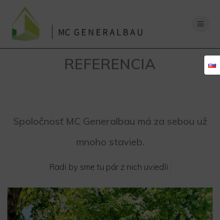
Skip
to
content
REFERENCIA
Spoločnosť MC Generalbau má za sebou už
mnoho stavieb.
Radi by sme tu pár z nich uviedli :