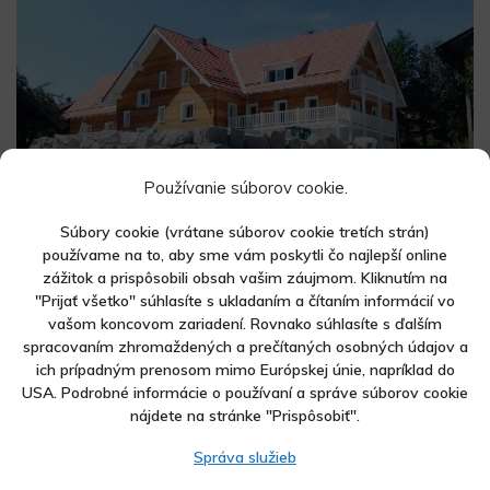
Používanie súborov cookie.
Rezidencia Viechtach
Súbory cookie (vrátane súborov cookie tretích strán)
viac
používame na to, aby sme vám poskytli čo najlepší online
zážitok a prispôsobili obsah vašim záujmom. Kliknutím na
"Prijať všetko" súhlasíte s ukladaním a čítaním informácií vo
vašom koncovom zariadení. Rovnako súhlasíte s ďalším
spracovaním zhromaždených a prečítaných osobných údajov a
MC Generalbau
ich prípadným prenosom mimo Európskej únie, napríklad do
© 2026
USA. Podrobné informácie o používaní a správe súborov cookie
MC Generalbau
nájdete na stránke "Prispôsobiť".
Správa služieb